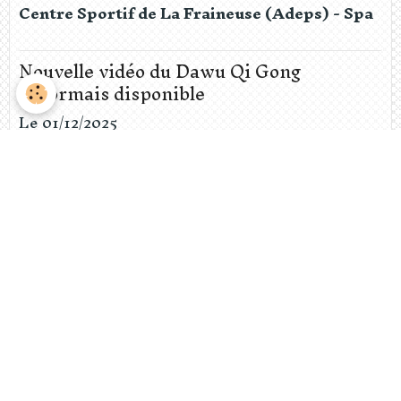
Centre Sportif de La Fraineuse (Adeps) - Spa
Nouvelle vidéo du Dawu Qi Gong
désormais disponible
Le 01/12/2025
Nouvelle vidéo du Qi Gong de la Grande Danse
disponible dès à présent sur notre site
internet: https://www.academie-
siming.be/pages/videos-cours/qi-go ...
Calendrier de l'ensemble de nos cours de
Taiji, Wushu, Qi Gong
Du 25/08/2025
au 25/10/2025
Chers élèves, chers amis de l'Académie, La
saison 2025-2026, c'est parti, mais un cours n'est
pas l'autre. Nous vous prions donc de consulter
le tableau ...