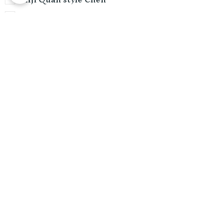
Qi Gong
Wushu (kung-fu)
Da Bei Quan
Wing Chun
Numéro de téléphone
Nom, Prénom, Adresse