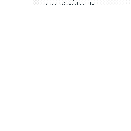
vous prions donc de
consulter le tableau ...
TARIFS
TARIFS COURS SAISON 2025-202
FORMULAIRES DE
CONTACT
Contact et renseignements
Inscription en ligne -
Saison 2025-2026
Inscription Stage de Spa
du 23 au 25 mai 2026