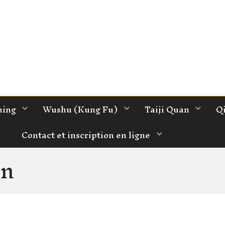
ming
Wushu (Kung Fu)
Taiji Quan
Q
Contact et inscription en ligne
un